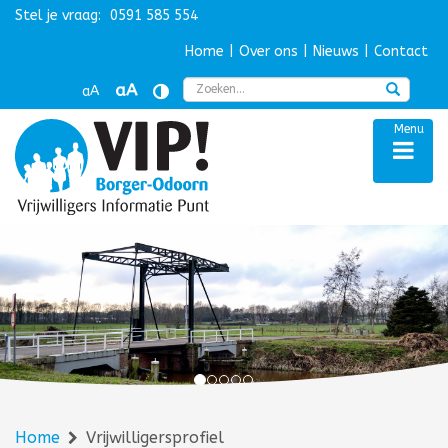
Stel je vraag:
0591 585 554
Navigatie overslaan
Home
|
Over ons
|
Nieuws
|
Contact
Zoek
aA
aA
Menu
Home
Vrijwilligersprofiel