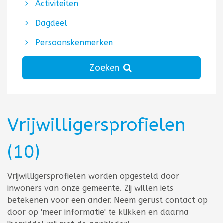
Activiteiten
Dagdeel
Persoonskenmerken
Zoeken
Vrij
willigers
profielen
(10)
Totaal aantal 10
Vrijwilligersprofielen worden opgesteld door
inwoners van onze gemeente. Zij willen iets
betekenen voor een ander. Neem gerust contact op
door op 'meer informatie' te klikken en daarna