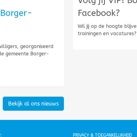
Volg jij VIP! 
 Borger-
Facebook?
Wil jij op de hoogte blij
trainingen en vacatures
illigers, georganiseerd
 de gemeente Borger-
ligerswaardering Borger-Odoorn!
Bekijk al ons nieuws
:
PRIVACY & TOEGANKELIJKHEID