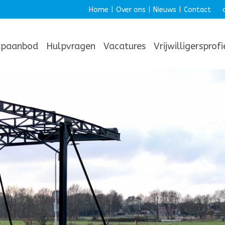
Home
|
Over ons
|
Nieuws
|
Contact
lpaanbod
Hulpvragen
Vacatures
Vrijwilligersprof