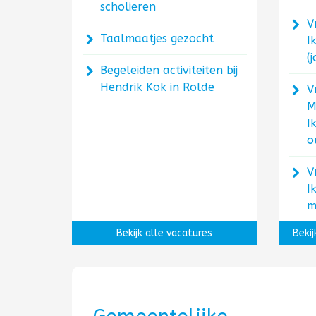
scholieren
V
Taalmaatjes gezocht
I
(
Begeleiden activiteiten bij
Hendrik Kok in Rolde
Vr
M
I
o
V
I
m
Bekijk alle vacatures
Bekij