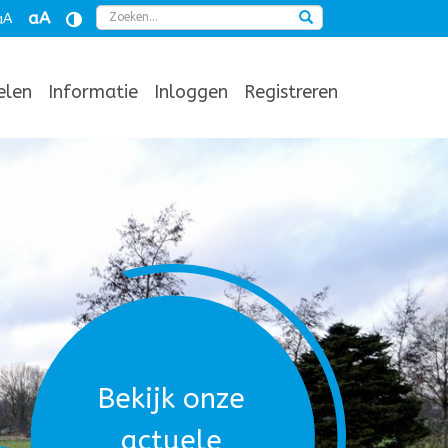
Zoeken
aA
aA
ielen
Informatie
Inloggen
Registreren
Bekijk onze
actuele