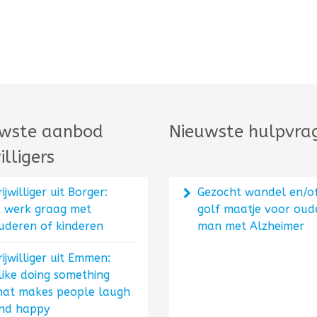
wste aanbod
Nieuwste hulpvra
illigers
rijwilliger uit Borger:
Gezocht wandel en/o
k werk graag met
golf maatje voor oud
uderen of kinderen
man met Alzheimer
rijwilliger uit Emmen:
 like doing something
hat makes people laugh
nd happy