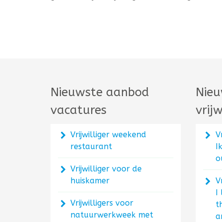
Nieuwste aanbod
Nieu
vacatures
vrijw
Vrijwilliger weekend
V
restaurant
I
o
Vrijwilliger voor de
huiskamer
V
I
Vrijwilligers voor
t
natuurwerkweek met
a